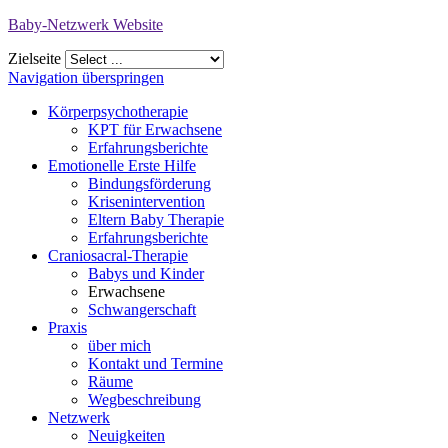
Baby-Netzwerk Website
Zielseite
Navigation überspringen
Körperpsychotherapie
KPT für Erwachsene
Erfahrungsberichte
Emotionelle Erste Hilfe
Bindungsförderung
Krisenintervention
Eltern Baby Therapie
Erfahrungsberichte
Craniosacral-Therapie
Babys und Kinder
Erwachsene
Schwangerschaft
Praxis
über mich
Kontakt und Termine
Räume
Wegbeschreibung
Netzwerk
Neuigkeiten