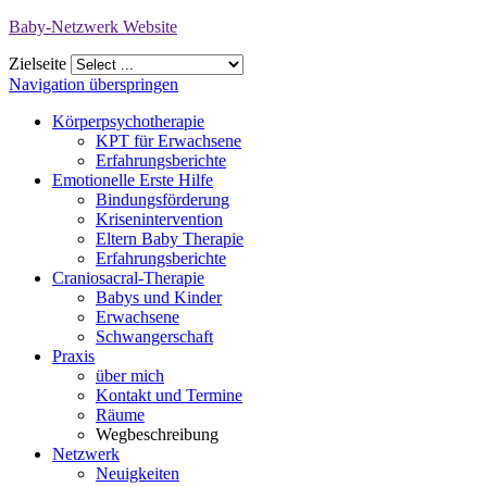
Baby-Netzwerk Website
Zielseite
Navigation überspringen
Körperpsychotherapie
KPT für Erwachsene
Erfahrungsberichte
Emotionelle Erste Hilfe
Bindungsförderung
Krisenintervention
Eltern Baby Therapie
Erfahrungsberichte
Craniosacral-Therapie
Babys und Kinder
Erwachsene
Schwangerschaft
Praxis
über mich
Kontakt und Termine
Räume
Wegbeschreibung
Netzwerk
Neuigkeiten