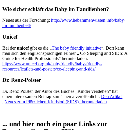
Wie sicher schläft das Baby im Familienbett?
Neues aus der Forschung:
http://www.hebammenwissen.info/baby-
im-familienbett/
Unicef
Bei der
unicef
gibt es die „
The baby friendly initiative
“. Dort kann
man sich den englischsprachigen Führer „ Co-Sleeping and SIDS: A
Guide for Health Professionals” herunterladen:
https://www.unicef.org.uk/babyfriendly/baby-friendly-
resources/leaflets-and-posters/co-sleeping-and-sids/
Dr. Renz-Polster
Dr. Renz-Polster, der Autor des Buches „Kinder verstehen“ hat
einen interessanten Beitrag zum Thema veröffenlicht.
Den Artikel
„Neues zum Plötzlichen Kindstod (SIDS)“ herunterladen
.
... und hier noch ein paar Links zur