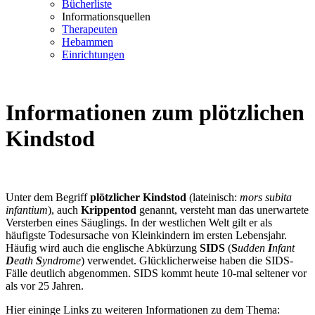
Bücherliste
Informationsquellen
Therapeuten
Hebammen
Einrichtungen
Informationen zum plötzlichen
Kindstod
Unter dem Begriff
plötzlicher Kindstod
(lateinisch:
mors subita
infantium
), auch
Krippentod
genannt, versteht man das unerwartete
Versterben eines Säuglings. In der westlichen Welt gilt er als
häufigste Todesursache von Kleinkindern im ersten Lebensjahr.
Häufig wird auch die englische Abkürzung
SIDS
(
S
udden
I
nfant
D
eath
S
yndrome
) verwendet. Glücklicherweise haben die SIDS-
Fälle deutlich abgenommen. SIDS kommt heute 10-mal seltener vor
als vor 25 Jahren.
Hier eininge Links zu weiteren Informationen zu dem Thema: