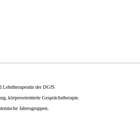
nd Lehrtherapeutin der DGfS
g, körperorientierte Gesprächstherapie.
ystemische Jahresgruppen.