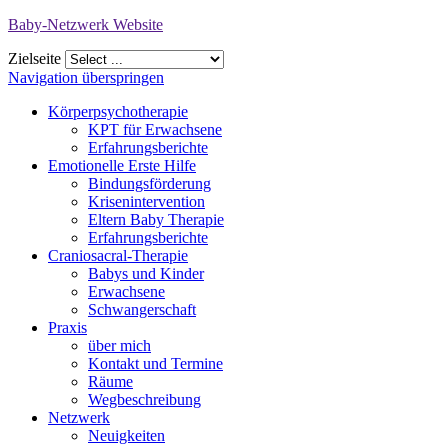
Baby-Netzwerk Website
Zielseite
Navigation überspringen
Körperpsychotherapie
KPT für Erwachsene
Erfahrungsberichte
Emotionelle Erste Hilfe
Bindungsförderung
Krisenintervention
Eltern Baby Therapie
Erfahrungsberichte
Craniosacral-Therapie
Babys und Kinder
Erwachsene
Schwangerschaft
Praxis
über mich
Kontakt und Termine
Räume
Wegbeschreibung
Netzwerk
Neuigkeiten