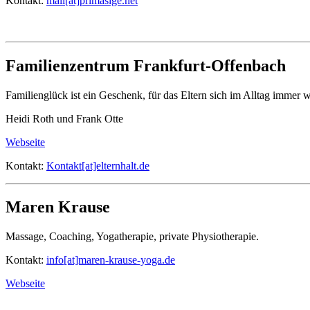
Kontakt:
mail[at]primasige.net
Familienzentrum Frankfurt-Offenbach
Familienglück ist ein Geschenk, für das Eltern sich im Alltag immer w
Heidi Roth und Frank Otte
Webseite
Kontakt:
Kontakt[at]elternhalt.de
Maren Krause
Massage, Coaching, Yogatherapie, private Physiotherapie.
Kontakt:
info[at]maren-krause-yoga.de
Webseite